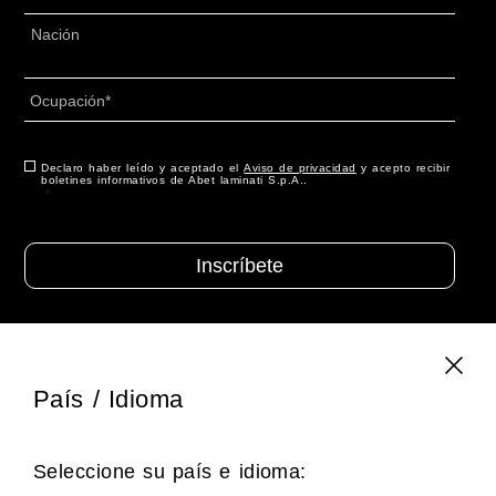
POSTAL
*
Dirección
*
País
Ocupación
*
Consentimiento
Declaro haber leído y aceptado el
*
Aviso de privacidad
y acepto recibir
boletines informativos de Abet laminati S.p.A..
*
VISITE SU SITIO NACIONAL
País / Idioma
Main site
Australia
Belgium
Seleccione su país e idioma:
China
France
Germany