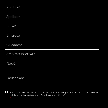
Nombre
*
Apellido
*
Email
*
Senza
Titolo
*
Ciudades
*
CÓDIGO
POSTAL
*
Dirección
*
País
Ocupación
*
Consentimiento
Declaro haber leído y aceptado el
*
Aviso de privacidad
y acepto recibir
boletines informativos de Abet laminati S.p.A..
*