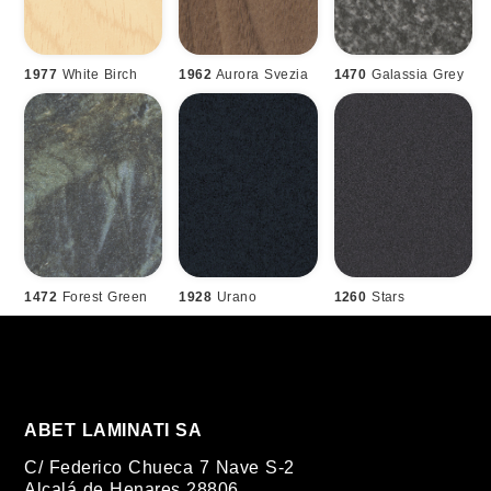
1977
White Birch
1962
Aurora Svezia
1470
Galassia Grey
1472
Forest Green
1928
Urano
1260
Stars
ABET LAMINATI SA
C/ Federico Chueca 7 Nave S-2
Alcalá de Henares 28806