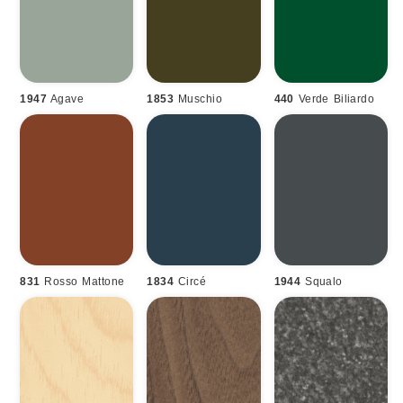
1947
Agave
1853
Muschio
440
Verde Biliardo
831
Rosso Mattone
1834
Circé
1944
Squalo