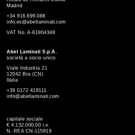
Madrid
+34 916.699.088
info.es@abetlaminati.com
VAT No. A-61904348
Abet Laminati S.p.A.
società a socio unico
Viale Industria 21
12042 Bra (CN)
Italia
+39 0172 419111
info@abetlaminati.com
capitale sociale
€ 4.132.000,00 i.v.
N. REA CN-115819