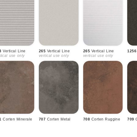
3
Vertical Line
265
Vertical Line
265
Vertical Line
1256
tical use only
vertical use only
vertical use only
1
Corten Minerale
707
Corten Metal
708
Corten Ruggine
709