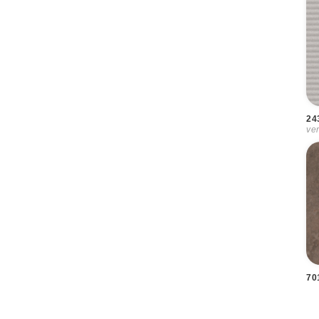
24
ver
70