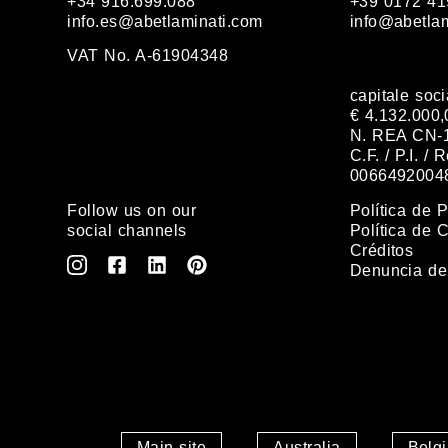
+34 916.699.088
+39 0172 41
info.es@abetlaminati.com
info@abetla
VAT No. A-61904348
capitale soci
€ 4.132.000,0
N. REA CN-
C.F. / P.I. /
0066492004
Follow us on our
Política de 
social channels
Política de 
Créditos
Denuncia de 
Main site
Australia
Belg