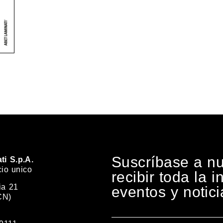
Suscríbase a nu
ti S.p.A.
cio unico
recibir toda la 
ia 21
eventos y notici
CN)