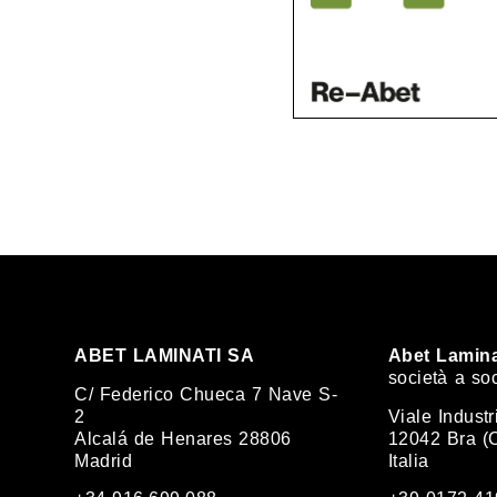
ABET LAMINATI SA
Abet Lamina
società a so
C/ Federico Chueca 7 Nave S-
2
Viale Industr
Alcalá de Henares 28806
12042 Bra (
Madrid
Italia