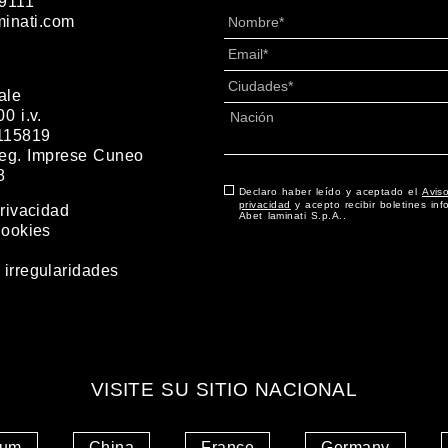
9111
Nombre
*
minati.com
Email
*
Ciudades
*
ale
Dirección
*
0 i.v.
115819
País
 Reg. Imprese Cuneo
8
Consentimiento
Declaro haber leído y aceptado el
*
Avis
privacidad
y acepto recibir boletines inf
Privacidad
Abet laminati S.p.A..
Cookies
irregularidades
VISITE SU SITIO NACIONAL
ium
China
France
Germany