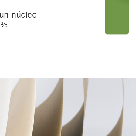
n
 un núcleo
0%