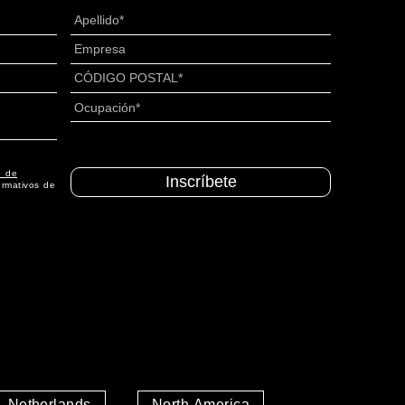
Apellido
*
Senza
Titolo
*
CÓDIGO
POSTAL
*
Ocupación
*
o de
ormativos de
Netherlands
North America