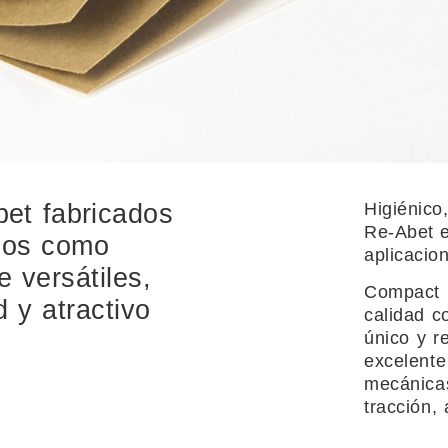
bet fabricados
Higiénico,
Re-Abet e
inos como
aplicacion
 versátiles,
Compact R
 y atractivo
calidad 
único y r
excelente
mecánicas:
tracción,